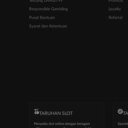
Tentang LANGIT99
Promosi
Responsible Gambling
Loyalty
Pusat Bantuan
Referral
Syarat dan Ketentuan
TARUHAN SLOT
T
Penyedia slot online dengan beragam
Sports