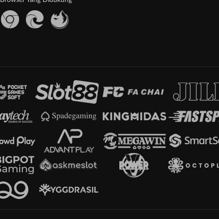
Browser Yang Didukung