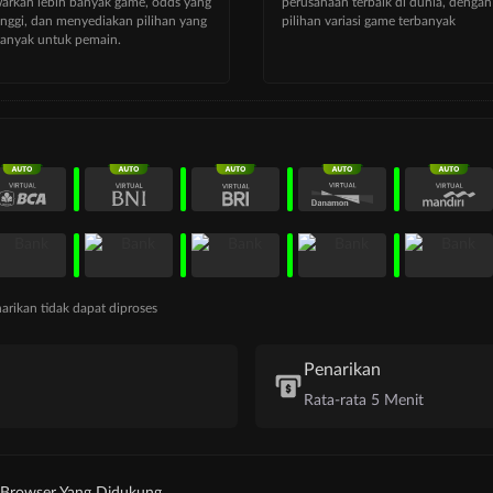
rkan lebih banyak game, odds yang
perusahaan terbaik di dunia, dengan
tinggi, dan menyediakan pilihan yang
pilihan variasi game terbanyak
banyak untuk pemain.
arikan tidak dapat diproses
Penarikan
Rata-rata 5 Menit