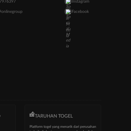
7976397
Instagram
99onlinegroup
Facebook
O
TARUHAN TOGEL
Platform togel yang menarik dari perusahan