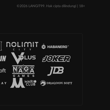
©2026 LANGIT99. Hak cipta dilindungi | 18+