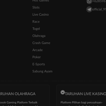
Hot Games
+628596
Slots
official_
Live Casino
Race
Togel
Olahraga
Crash Game
Arcade
Poker
E-Sports
Sabung Ayam
ARUHAN OLAHRAGA
TARUHAN LIVE KASIN
book Gaming Platform Terbaik
Platform Pilihan bagi perusahaan-