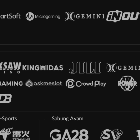
-Sports
Sabung Ayam