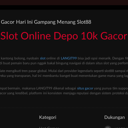
k Gacor Hari Ini Gampang Menang Slot88
 Slot Online Depo 10k Gacor
n kantong bolong, nyobain
slot
online di
LANGIT99
bisa jadi opsi menarik. Dengan fit
adi buat pemain baru pun nggak bakal bingung navigasi di dalam situs slot yang perfo
o date mengikuti tren pasar global. Mulai dari provider legendaris seperti slot88 sampai 
eka yang transparan, hal ini membantu banget buat menentukan game mana yang la
empat bermain, makanya LANGIT99 dikenal sebagai
situs gacor
yang punya tim support
cor yang kredibel, platform ini konsisten menjaga reputasi dengan sistem proteksi 
Kategori
Dukungan