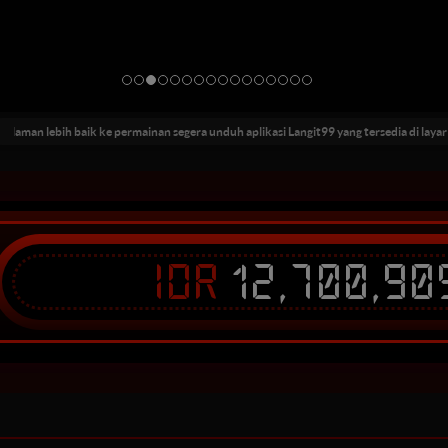
ebih baik ke permainan segera unduh aplikasi Langit99 yang tersedia di layar kaca a
IDR
12,700,90