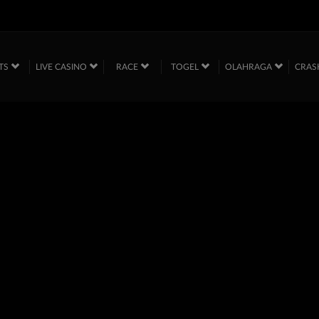
TS
LIVE CASINO
RACE
TOGEL
OLAHRAGA
CRAS