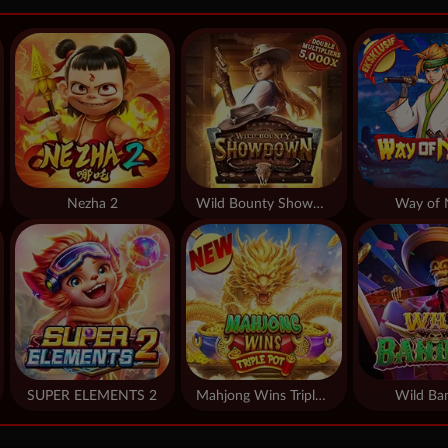
Nezha 2
Wild Bounty Showdown
Way of 
SUPER ELEMENTS 2
Mahjong Wins Triple Pot
Wild Ba