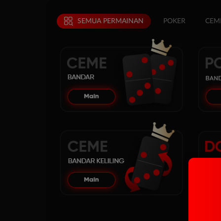
SEMUA PERMAINAN
POKER
CEM