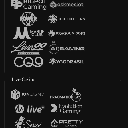
Live Casino