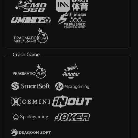
Crash Game