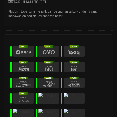
TARUHAN TOGEL
Platform togel yang menarik dari perusahan terbaik di dunia yang
menawarkan hadiah kemenangan besar