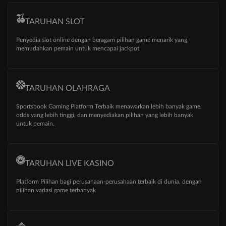
TARUHAN SLOT
Penyedia slot online dengan beragam pilihan game menarik yang
memudahkan pemain untuk mencapai jackpot
TARUHAN OLAHRAGA
Sportsbook Gaming Platform Terbaik menawarkan lebih banyak game,
odds yang lebih tinggi, dan menyediakan pilihan yang lebih banyak
untuk pemain.
TARUHAN LIVE KASINO
Platform Pilihan bagi perusahaan-perusahaan terbaik di dunia, dengan
pilihan variasi game terbanyak