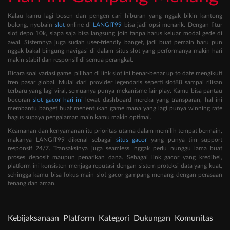
Kalau kamu lagi bosen dan pengen cari hiburan yang nggak bikin kantong
bolong, nyobain
slot
online di
LANGIT99
bisa jadi opsi menarik. Dengan fitur
slot depo 10k, siapa saja bisa langsung join tanpa harus keluar modal gede di
awal. Sistemnya juga sudah user-friendly banget, jadi buat pemain baru pun
nggak bakal bingung navigasi di dalam situs slot yang performanya makin hari
makin stabil dan responsif di semua perangkat.
Bicara soal variasi game, pilihan di link slot ini benar-benar up to date mengikuti
tren pasar global. Mulai dari provider legendaris seperti slot88 sampai rilisan
terbaru yang lagi viral, semuanya punya mekanisme fair play. Kamu bisa pantau
bocoran
slot gacor hari ini
lewat dashboard mereka yang transparan, hal ini
membantu banget buat menentukan game mana yang lagi punya winning rate
bagus supaya pengalaman main kamu makin optimal.
Keamanan dan kenyamanan itu prioritas utama dalam memilih tempat bermain,
makanya LANGIT99 dikenal sebagai
situs gacor
yang punya tim support
responsif 24/7. Transaksinya juga seamless, nggak perlu nunggu lama buat
proses deposit maupun penarikan dana. Sebagai link gacor yang kredibel,
platform ini konsisten menjaga reputasi dengan sistem proteksi data yang kuat,
sehingga kamu bisa fokus main slot gacor gampang menang dengan perasaan
tenang dan aman.
Kebijaksanaan
Platform
Kategori
Dukungan
Komunitas