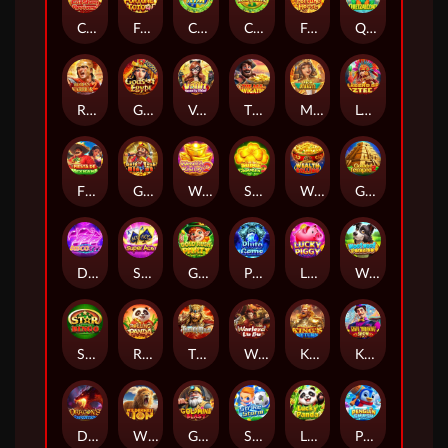
Cai Shen Arrives!
Fortune Toto 4D
Crazy ATM
Crazy Money Rolling
Fortune Horse
Quetzalcoatl
ROMAN WARRIOR2
Gods of Egypt
Vault Beauty Thief
The Age Of Navigation
MEOW DYNASTY
Legend of Aztec2
Fiesta de Mexicana
Gold Rush Blast
Wealth Rising 2
Super Clovers 2
Wealth Rolling
Golden Temple2
DISCO 777
Super Ace
Gold Rush Party
Pluto Gems
Lucky Piggy
Woof-woof Paradise
STAR Bingo
Rolling Panda
Thor of Mars
Warlord Lu Bu
King's Return
Knife Throwing Show
Dragon's Expedition
Wilderness Lion
Goldmine Blast
Strike Storm
Lucky Panda
Penguin Smash