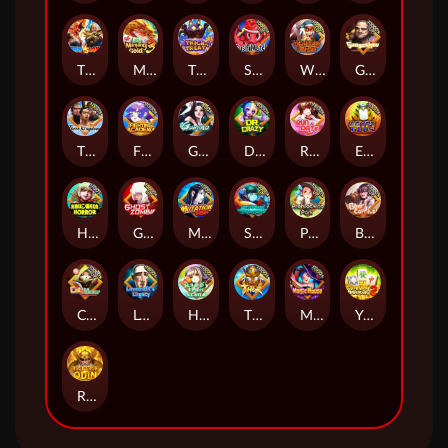
Thor vs Loki
Mahjong Gold 3
TRICK OR TREAT
Sushi Match
Wilderness Hunting
Gaogashou
Three Kingdoms
Fighting Academy
Gumiho
DR. Crazy
Run Date
Egypt Gods
Halloween Horror
Ghost Zombie
Mutation fish
Star Cruise
Prehistoric Park
Beer Carnival
Cat VS Mouse
Lovecraft's Legacy
Happy Fruit Stand
THOR
Magic House
Yuanbao Mahjong2
Ragnarok Odin