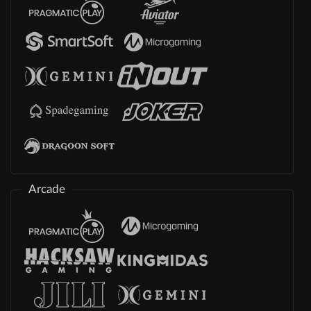
Arcade