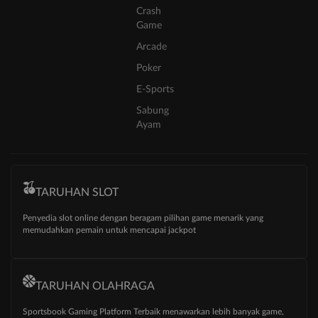
Crash
Game
Arcade
Poker
E-Sports
Sabung
Ayam
TARUHAN SLOT
Penyedia slot online dengan beragam pilihan game menarik yang
memudahkan pemain untuk mencapai jackpot
TARUHAN OLAHRAGA
Sportsbook Gaming Platform Terbaik menawarkan lebih banyak game,