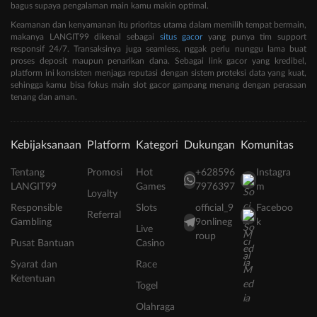
bagus supaya pengalaman main kamu makin optimal.
Keamanan dan kenyamanan itu prioritas utama dalam memilih tempat bermain,
makanya LANGIT99 dikenal sebagai
situs gacor
yang punya tim support
responsif 24/7. Transaksinya juga seamless, nggak perlu nunggu lama buat
proses deposit maupun penarikan dana. Sebagai link gacor yang kredibel,
platform ini konsisten menjaga reputasi dengan sistem proteksi data yang kuat,
sehingga kamu bisa fokus main slot gacor gampang menang dengan perasaan
tenang dan aman.
Kebijaksanaan
Platform
Kategori
Dukungan
Komunitas
Tentang
Promosi
Hot
+628596
Instagra
LANGIT99
Games
7976397
m
Loyalty
Responsible
Slots
official_9
Faceboo
Referral
Gambling
9onlineg
k
Live
roup
Pusat Bantuan
Casino
Syarat dan
Race
Ketentuan
Togel
Olahraga