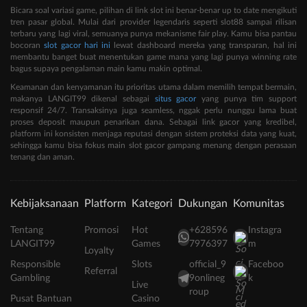
Bicara soal variasi game, pilihan di link slot ini benar-benar up to date mengikuti
tren pasar global. Mulai dari provider legendaris seperti slot88 sampai rilisan
terbaru yang lagi viral, semuanya punya mekanisme fair play. Kamu bisa pantau
bocoran
slot gacor hari ini
lewat dashboard mereka yang transparan, hal ini
membantu banget buat menentukan game mana yang lagi punya winning rate
bagus supaya pengalaman main kamu makin optimal.
Keamanan dan kenyamanan itu prioritas utama dalam memilih tempat bermain,
makanya LANGIT99 dikenal sebagai
situs gacor
yang punya tim support
responsif 24/7. Transaksinya juga seamless, nggak perlu nunggu lama buat
proses deposit maupun penarikan dana. Sebagai link gacor yang kredibel,
platform ini konsisten menjaga reputasi dengan sistem proteksi data yang kuat,
sehingga kamu bisa fokus main slot gacor gampang menang dengan perasaan
tenang dan aman.
Kebijaksanaan
Platform
Kategori
Dukungan
Komunitas
Tentang
Promosi
Hot
+628596
Instagra
LANGIT99
Games
7976397
m
Loyalty
Responsible
Slots
official_9
Faceboo
Referral
Gambling
9onlineg
k
Live
roup
Pusat Bantuan
Casino