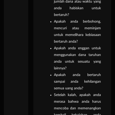
jumlah dana atau waktu yang
anda habiskan untuk
bertaruh?
Apakah anda berbohong,
mencuri atau meminjam
untuk memelihara kebiasaan
bertaruh anda?
Apakah anda enggan untuk
menggunakan dana taruhan
anda untuk sesuatu yang
lainnya?
Apakah anda bertaruh
sampai anda kehilangan
semua uang anda?
Setelah kalah, apakah anda
merasa bahwa anda harus
mencoba dan memenangkan