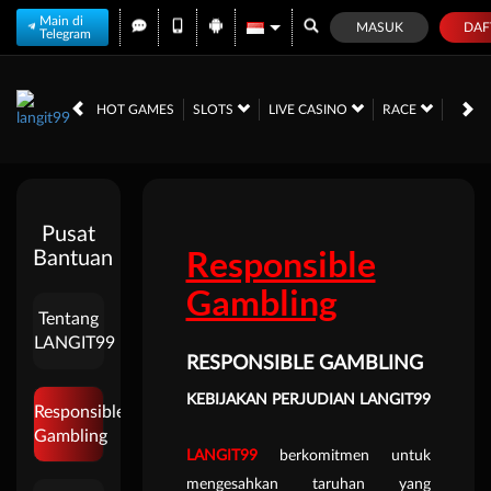
Main di
MASUK
DAF
Telegram
HOT GAMES
SLOTS
LIVE CASINO
RACE
TOGE
Pusat
Responsible
Bantuan
Gambling
Tentang
LANGIT99
RESPONSIBLE GAMBLING
KEBIJAKAN PERJUDIAN LANGIT99
Responsible
Gambling
LANGIT99
berkomitmen untuk
mengesahkan taruhan yang