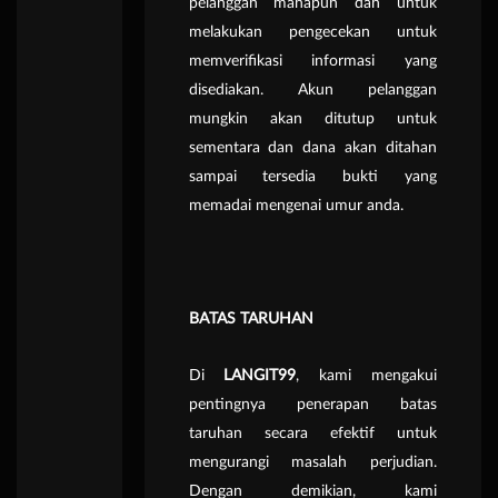
pelanggan manapun dan untuk
melakukan pengecekan untuk
memverifikasi informasi yang
disediakan. Akun pelanggan
mungkin akan ditutup untuk
sementara dan dana akan ditahan
sampai tersedia bukti yang
memadai mengenai umur anda.
BATAS TARUHAN
Di
LANGIT99
, kami mengakui
pentingnya penerapan batas
taruhan secara efektif untuk
mengurangi masalah perjudian.
Dengan demikian, kami