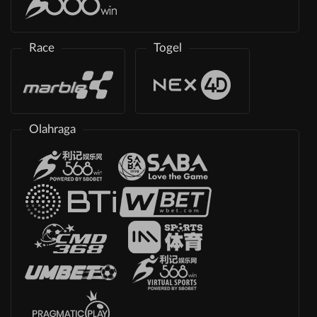
Race
Togel
Olahraga