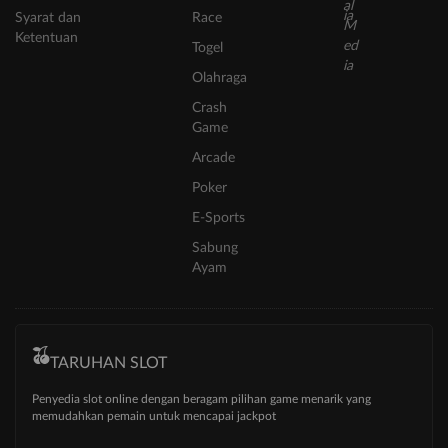
Syarat dan
Race
Ketentuan
Togel
Olahraga
Crash
Game
Arcade
Poker
E-Sports
Sabung
Ayam
TARUHAN SLOT
Penyedia slot online dengan beragam pilihan game menarik yang
memudahkan pemain untuk mencapai jackpot