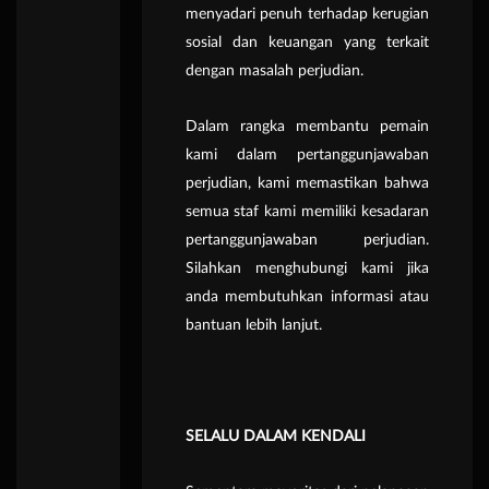
menyadari penuh terhadap kerugian
sosial dan keuangan yang terkait
dengan masalah perjudian.
Dalam rangka membantu pemain
kami dalam pertanggunjawaban
perjudian, kami memastikan bahwa
semua staf kami memiliki kesadaran
pertanggunjawaban perjudian.
Silahkan menghubungi kami jika
anda membutuhkan informasi atau
bantuan lebih lanjut.
SELALU DALAM KENDALI