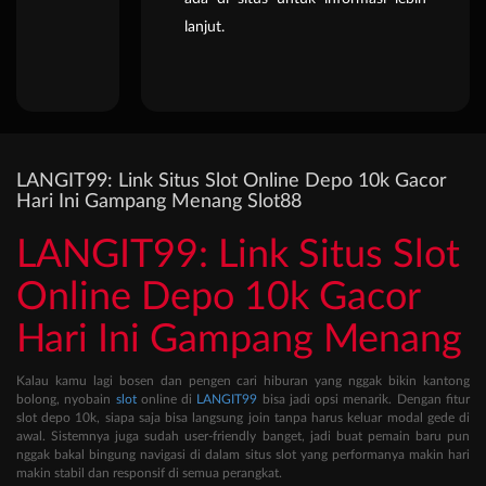
lanjut.
LANGIT99: Link Situs Slot Online Depo 10k Gacor
Hari Ini Gampang Menang Slot88
LANGIT99: Link Situs Slot
Online Depo 10k Gacor
Hari Ini Gampang Menang
Kalau kamu lagi bosen dan pengen cari hiburan yang nggak bikin kantong
bolong, nyobain
slot
online di
LANGIT99
bisa jadi opsi menarik. Dengan fitur
slot depo 10k, siapa saja bisa langsung join tanpa harus keluar modal gede di
awal. Sistemnya juga sudah user-friendly banget, jadi buat pemain baru pun
nggak bakal bingung navigasi di dalam situs slot yang performanya makin hari
makin stabil dan responsif di semua perangkat.