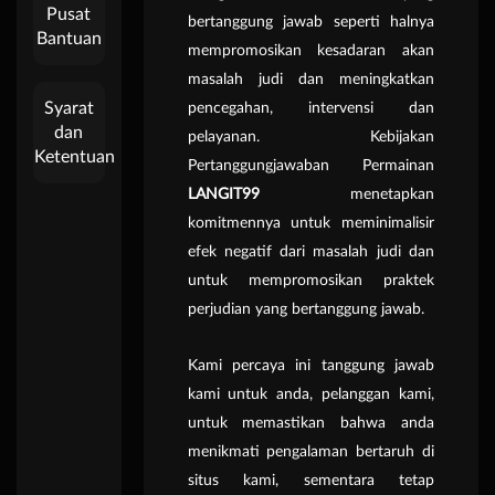
Pusat
bertanggung jawab seperti halnya
Bantuan
mempromosikan kesadaran akan
masalah judi dan meningkatkan
Syarat
pencegahan, intervensi dan
dan
pelayanan. Kebijakan
Ketentuan
Pertanggungjawaban Permainan
LANGIT99
menetapkan
komitmennya untuk meminimalisir
efek negatif dari masalah judi dan
untuk mempromosikan praktek
perjudian yang bertanggung jawab.
Kami percaya ini tanggung jawab
kami untuk anda, pelanggan kami,
untuk memastikan bahwa anda
menikmati pengalaman bertaruh di
situs kami, sementara tetap