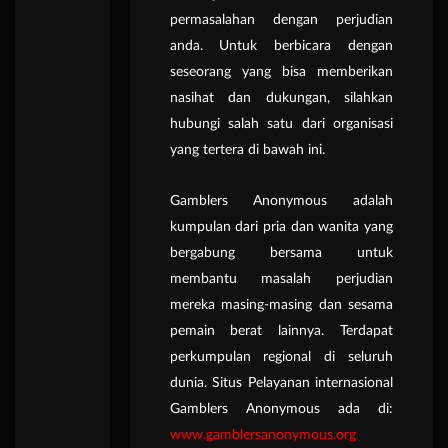
permasalahan dengan perjudian
anda. Untuk berbicara dengan
seseorang yang bisa memberikan
nasihat dan dukungan, silahkan
hubungi salah satu dari organisasi
yang tertera di bawah ini.
Gamblers Anonymous adalah
kumpulan dari pria dan wanita yang
bergabung bersama untuk
membantu masalah perjudian
mereka masing-masing dan sesama
pemain berat lainnya. Terdapat
perkumpulan regional di seluruh
dunia. Situs Pelayanan internasional
Gamblers Anonymous ada di:
www.gamblersanonymous.org