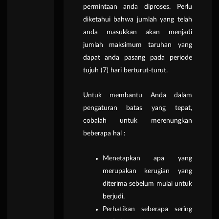
permintaan anda diproses. Perlu
diketahui bahwa jumlah yang telah
anda masukkan akan menjadi
jumlah maksimum taruhan yang
dapat anda pasang pada periode
tujuh (7) hari berturut-turut.
Untuk membantu Anda dalam
pengaturan batas yang tepat,
cobalah untuk merenungkan
beberapa hal :
Menetapkan apa yang
merupakan kerugian yang
diterima sebelum mulai untuk
berjudi.
Perhatikan seberapa sering