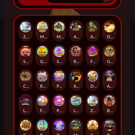
Zeustrike
Mahjong Roar
Maya: Elemental Totem
Aztec: Gold Temple
Aztec: Bonus Hunt 2
Dragon Chi’s Quest
Slotto 4D
Golden Football
Sugar Crush
Rhapsody of Muertos
Firefly Hunter
Golden Egypt
Crazy Bounty
Royal Ace
Piggy Bank Gold
Xiang Qi Ways 2
Dragon Chi's Quest 2
Aztec: Bonus Hunt
Last Samurai
Fish Prawn Crab Bonanza
Piggy Bank Gold 2
LABUBU: Fall In Wild
Zeustrike Xmas
Buffalo Rush