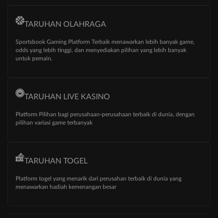
TARUHAN OLAHRAGA
Sportsbook Gaming Platform Terbaik menawarkan lebih banyak game,
odds yang lebih tinggi, dan menyediakan pilihan yang lebih banyak
untuk pemain.
TARUHAN LIVE KASINO
Platform Pilihan bagi perusahaan-perusahaan terbaik di dunia, dengan
pilihan variasi game terbanyak
TARUHAN TOGEL
Platform togel yang menarik dari perusahan terbaik di dunia yang
menawarkan hadiah kemenangan besar