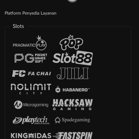
Platform Penyedia Layanan
Slots