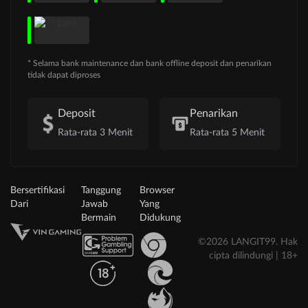
* Selama bank maintenance dan bank offline deposit dan penarikan
tidak dapat diproses
Deposit
Penarikan
Rata-rata 3 Menit
Rata-rata 5 Menit
Bersertifikasi
Tanggung
Browser
Dari
Jawab
Yang
Bermain
Didukung
©2026 LANGIT99. Hak
cipta dilindungi | 18+