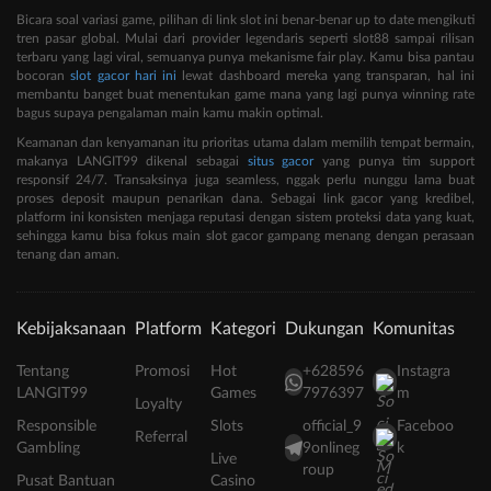
Bicara soal variasi game, pilihan di link slot ini benar-benar up to date mengikuti
tren pasar global. Mulai dari provider legendaris seperti slot88 sampai rilisan
terbaru yang lagi viral, semuanya punya mekanisme fair play. Kamu bisa pantau
bocoran
slot gacor hari ini
lewat dashboard mereka yang transparan, hal ini
membantu banget buat menentukan game mana yang lagi punya winning rate
bagus supaya pengalaman main kamu makin optimal.
Keamanan dan kenyamanan itu prioritas utama dalam memilih tempat bermain,
makanya LANGIT99 dikenal sebagai
situs gacor
yang punya tim support
responsif 24/7. Transaksinya juga seamless, nggak perlu nunggu lama buat
proses deposit maupun penarikan dana. Sebagai link gacor yang kredibel,
platform ini konsisten menjaga reputasi dengan sistem proteksi data yang kuat,
sehingga kamu bisa fokus main slot gacor gampang menang dengan perasaan
tenang dan aman.
Kebijaksanaan
Platform
Kategori
Dukungan
Komunitas
Tentang
Promosi
Hot
+628596
Instagra
LANGIT99
Games
7976397
m
Loyalty
Responsible
Slots
official_9
Faceboo
Referral
Gambling
9onlineg
k
Live
roup
Pusat Bantuan
Casino