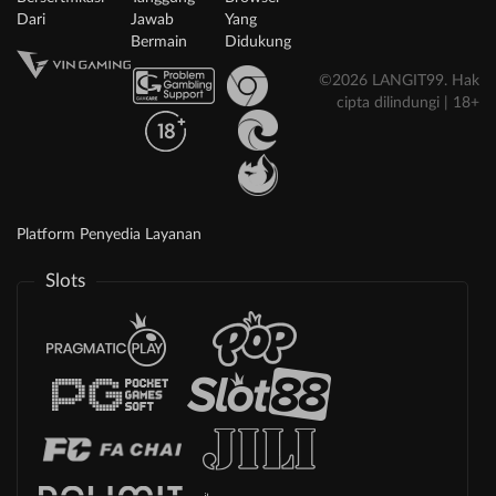
Dari
Jawab
Yang
Bermain
Didukung
©2026 LANGIT99. Hak
cipta dilindungi | 18+
Platform Penyedia Layanan
Slots