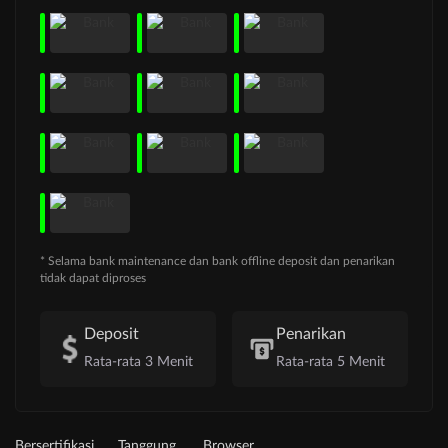
* Selama bank maintenance dan bank offline deposit dan penarikan
tidak dapat diproses
Deposit
Penarikan
Rata-rata 3 Menit
Rata-rata 5 Menit
Bersertifikasi
Tanggung
Browser