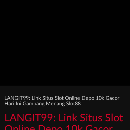
LANGIT99: Link Situs Slot Online Depo 10k Gacor
Hari Ini Gampang Menang Slot88
LANGIT99: Link Situs Slot
Online Depo 10k Gacor