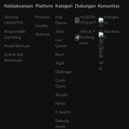
Kebijaksanaan
Platform
Kategori
Dukungan
Komunitas
Tentang
Promosi
Hot
+628596
Instagra
LANGIT99
Games
7976397
m
Loyalty
Responsible
Slots
official_9
Faceboo
Referral
Gambling
9onlineg
k
Live
roup
Pusat Bantuan
Casino
Syarat dan
Race
Ketentuan
Togel
Olahraga
Crash
Game
Arcade
Poker
E-Sports
Sabung
Ayam