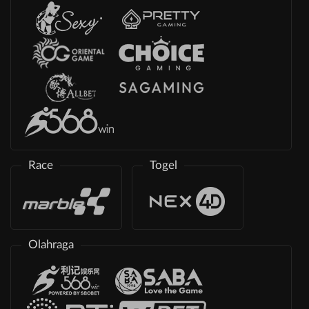
Race
Togel
Olahraga