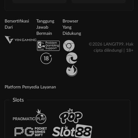
Bersertifikasi
Tanggung
Browser
Dari
Jawab
Yang
Bermain
Didukung
©2026 LANGIT99. Hak
cipta dilindungi | 18+
Platform Penyedia Layanan
Slots