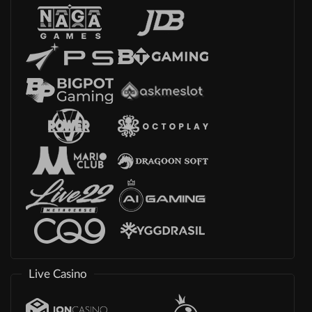
Live Casino