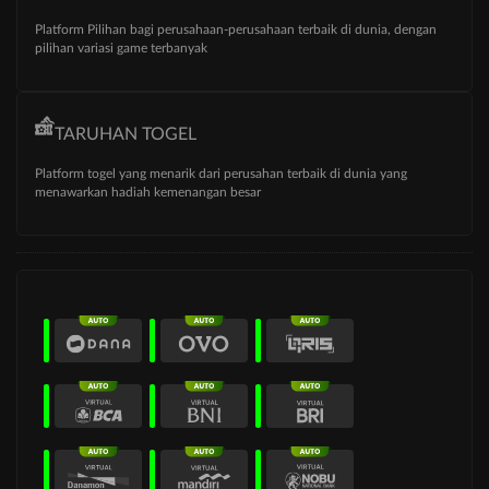
Platform Pilihan bagi perusahaan-perusahaan terbaik di dunia, dengan
pilihan variasi game terbanyak
TARUHAN TOGEL
Platform togel yang menarik dari perusahan terbaik di dunia yang
menawarkan hadiah kemenangan besar