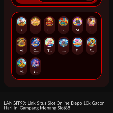
BAO CHUAN FISHING
FA CHAI DOZER
CIRCUS DOZER
Gods Fortune Fishing
MINES
SUPER COLOR GAME
MONEY TREE DOZER
Go Go Rise
TOWER
LIGHTNING BOMB
FIERCE FISHING
FA CHAI FISHING
MONKEY KING FISHING
STAR HUNTER
LANGIT99: Link Situs Slot Online Depo 10k Gacor
Hari Ini Gampang Menang Slot88