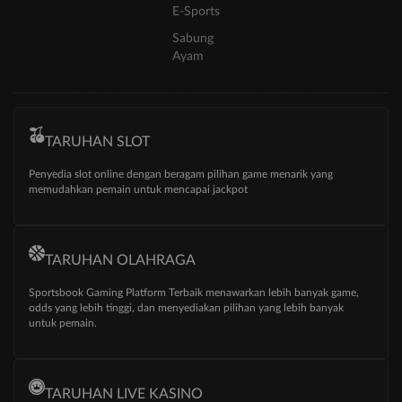
E-Sports
Sabung
Ayam
TARUHAN SLOT
Penyedia slot online dengan beragam pilihan game menarik yang
memudahkan pemain untuk mencapai jackpot
TARUHAN OLAHRAGA
Sportsbook Gaming Platform Terbaik menawarkan lebih banyak game,
odds yang lebih tinggi, dan menyediakan pilihan yang lebih banyak
untuk pemain.
TARUHAN LIVE KASINO