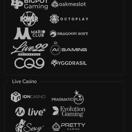
Live Casino