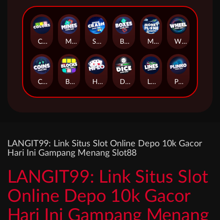
Colors
Mines
Speed Crash
Boxes
Moneyplane
Wheel
Coins
Blocks
Hi-Lo
DICE
Lines
Plinko
LANGIT99: Link Situs Slot Online Depo 10k Gacor
Hari Ini Gampang Menang Slot88
LANGIT99: Link Situs Slot
Online Depo 10k Gacor
Hari Ini Gampang Menang