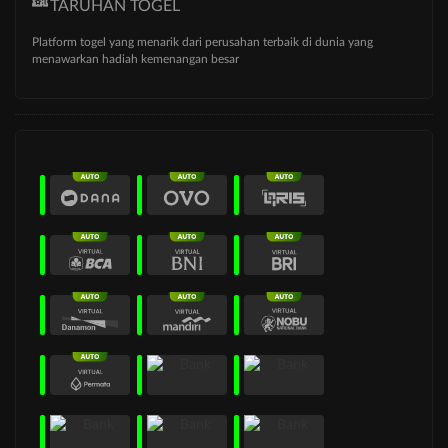
TARUHAN TOGEL
Platform togel yang menarik dari perusahan terbaik di dunia yang
menawarkan hadiah kemenangan besar