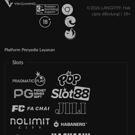
©2026 LANGIT99. Hak
cipta dilindungi | 18+
Platform Penyedia Layanan
Slots