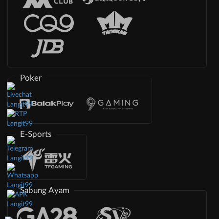
Poker
E-Sports
Sabung Ayam