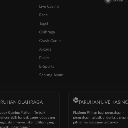
official_
Live Casino
Race
Togel
Olahraga
Crash Game
Arcade
Poker
E-Sports
Sabung Ayam
ARUHAN OLAHRAGA
TARUHAN LIVE KASIN
book Gaming Platform Terbaik
Platform Pilihan bagi perusahaan-
rkan lebih banyak game, odds yang
perusahaan terbaik di dunia, dengan
tinggi, dan menyediakan pilihan yang
pilihan variasi game terbanyak
banyak untuk pemain.