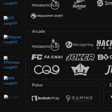
Arcade
Poker
E