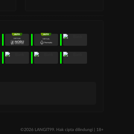
©2026 LANGIT99. Hak cipta dilindungi | 18+