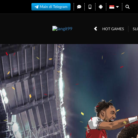
Main di Telegram
HOT GAMES
SL