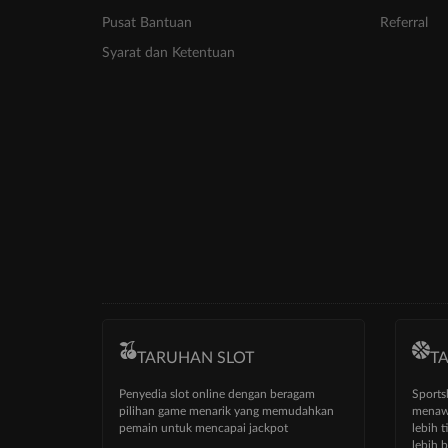
Pusat Bantuan
Referral
Syarat dan Ketentuan
TARUHAN SLOT
T
Penyedia slot online dengan beragam
Sports
pilihan game menarik yang memudahkan
menawa
pemain untuk mencapai jackpot
lebih 
lebih 