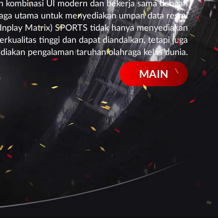
n kombinasi UI modern dan bekerja sama dengan
raga utama untuk menyediakan umpan data resmi
 (Inplay Matrix) SPORTS tidak hanya menyediakan
rkualitas tinggi dan dapat diandalkan, tetapi juga
iakan pengalaman taruhan olahraga kelas dunia.
MAIN