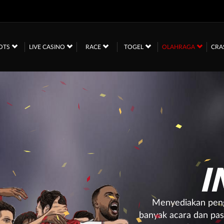
OTS
LIVE CASINO
RACE
TOGEL
OLAHRAGA
CRA
I
Menyediakan peng
banyak acara dan pasa