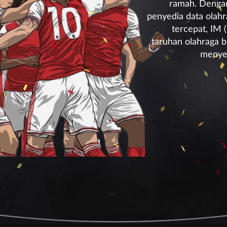
ramah. Denga
penyedia data olah
tercepat, IM
taruhan olahraga be
menyed