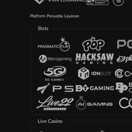
Platform Penyedia Layanan
Slots
Live Casino