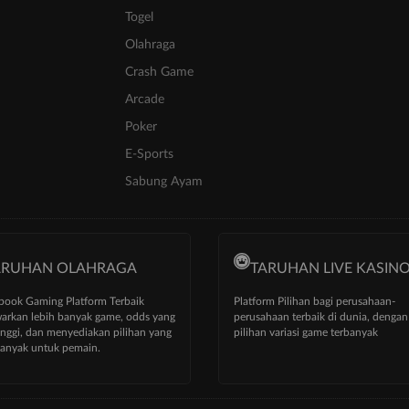
Togel
Olahraga
Crash Game
Arcade
Poker
E-Sports
Sabung Ayam
ARUHAN OLAHRAGA
TARUHAN LIVE KASIN
book Gaming Platform Terbaik
Platform Pilihan bagi perusahaan-
rkan lebih banyak game, odds yang
perusahaan terbaik di dunia, dengan
tinggi, dan menyediakan pilihan yang
pilihan variasi game terbanyak
banyak untuk pemain.