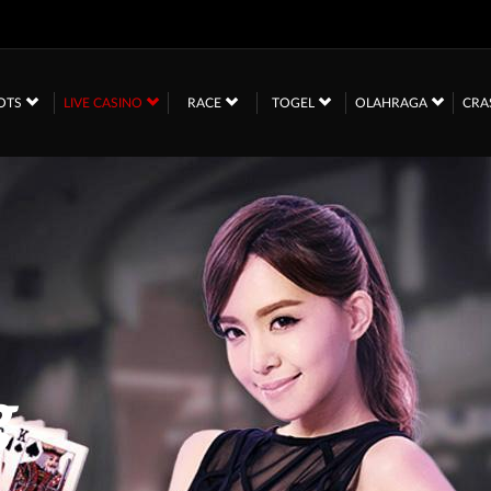
OTS
LIVE CASINO
RACE
TOGEL
OLAHRAGA
CRA
g