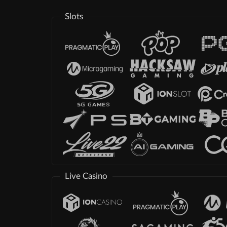
Slots
Live Casino