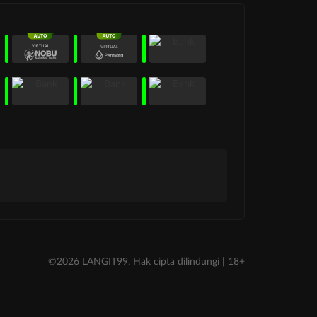
©2026 LANGIT99. Hak cipta dilindungi | 18+