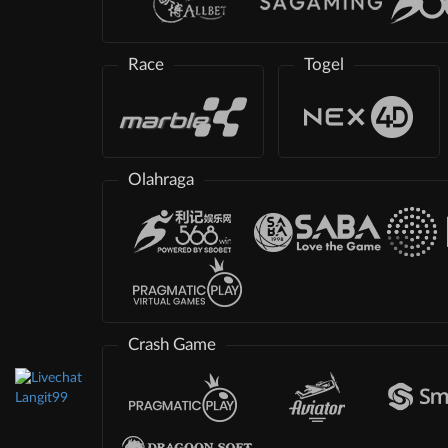
Race
Togel
Olahraga
Crash Game