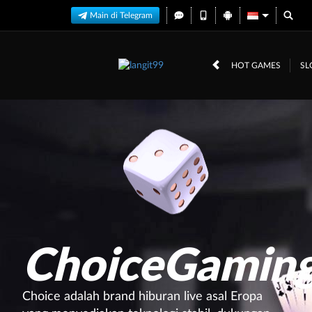
Main di Telegram
HOT GAMES
SL
ChoiceGamin
Choice adalah brand hiburan live asal Eropa