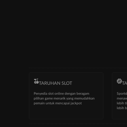
TARUHAN SLOT
T
Penyedia slot online dengan beragam
Sports
pilihan game menarik yang memudahkan
menawa
pemain untuk mencapai jackpot
lebih 
lebih 