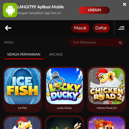
×
LANGIT99 Aplikasi Mobile
UNDUH
Jangan tampilkan lagi hari ini
Masuk
Daftar
InOut
SEMUA PERMAINAN
ARCADE
Ice Fish
Lucky Ducky
Chicken Road 2.0