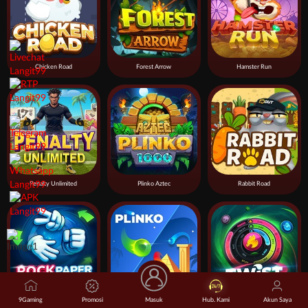
Chicken Road
Forest Arrow
Hamster Run
Penalty Unlimited
Plinko Aztec
Rabbit Road
9Gaming
Promosi
Masuk
Hub. Kami
Akun Saya
Rock Paper Scissors
Plinko 1000
Twist