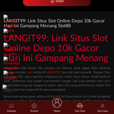
MAIN
LANGIT99: Link Situs Slot Online Depo 10k Gacor
Hari Ini Gampang Menang Slot88
LANGIT99: Link Situs Slot
Online Depo 10k Gacor
Hari Ini Gampang Menang
Kalau kamu lagi bosen dan pengen cari hiburan yang nggak bikin kantong
bolong, nyobain
slot
online di
LANGIT99
bisa jadi opsi menarik. Dengan fitur
slot depo 10k, siapa saja bisa langsung join tanpa harus keluar modal gede di
awal. Sistemnya juga sudah user-friendly banget, jadi buat pemain baru pun
nggak bakal bingung navigasi di dalam situs slot yang performanya makin hari
makin stabil dan responsif di semua perangkat.
Bicara soal variasi game, pilihan di link slot ini benar-benar up to date mengikuti
tren pasar global. Mulai dari provider legendaris seperti slot88 sampai rilisan
terbaru yang lagi viral, semuanya punya mekanisme fair play. Kamu bisa pantau
bocoran
slot gacor hari ini
lewat dashboard mereka yang transparan, hal ini
9Gaming
Promosi
Masuk
Hub. Kami
Akun Saya
membantu banget buat menentukan game mana yang lagi punya winning rate