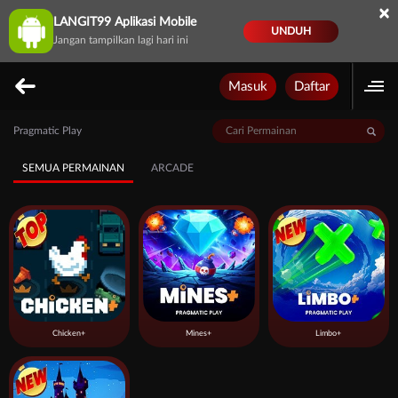
×
LANGIT99 Aplikasi Mobile
UNDUH
Jangan tampilkan lagi hari ini
Masuk
Daftar
Pragmatic Play
SEMUA PERMAINAN
ARCADE
Chicken+
Mines+
Limbo+