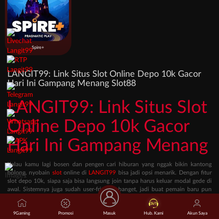
Spire+
LANGIT99: Link Situs Slot Online Depo 10k Gacor
Hari Ini Gampang Menang Slot88
LANGIT99: Link Situs Slot
Online Depo 10k Gacor
Hari Ini Gampang Menang
Kalau kamu lagi bosen dan pengen cari hiburan yang nggak bikin kantong
bolong, nyobain
slot
online di
LANGIT99
bisa jadi opsi menarik. Dengan fitur
slot depo 10k, siapa saja bisa langsung join tanpa harus keluar modal gede di
awal. Sistemnya juga sudah user-friendly banget, jadi buat pemain baru pun
nggak bakal bingung navigasi di dalam situs slot yang performanya makin hari
makin stabil dan responsif di semua perangkat.
9Gaming
Promosi
Masuk
Hub. Kami
Akun Saya
Bicara soal variasi game, pilihan di link slot ini benar-benar up to date mengikuti