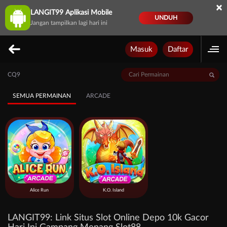
×
LANGIT99 Aplikasi Mobile
UNDUH
Jangan tampilkan lagi hari ini
Masuk
Daftar
CQ9
SEMUA PERMAINAN
ARCADE
Alice Run
K.O. Island
LANGIT99: Link Situs Slot Online Depo 10k Gacor